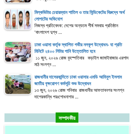
মিল্কভিটার চেয়ারম্যান শাতিল ও তার সিন্ডিকেটের বিরুদ্ধে অর্থ
লোপাটের অভিযোগ
নিজস্ব প্রতিবেদক: দেশের অন্যতম শীর্ষ সমবায় প্রতিষ্ঠান
‘বাংলাদেশ দুগ্ধ ...
ঢাকা ওয়াসা কর্তৃক স্থাপিত গভীর নলকূপ উদ্বোধন- যা প্রতি
মিনিটে ২৪০০ লিটার পানি উত্তোলিত হবে
১১ জুন, ২০২৬ রোজ বৃহস্পতিবার কড়াইল জামাইবাজার এরশাদ
মাঠ সংলগ্ন ...
রাজধানীর দাসেরকান্দিতে ঢাকা ওয়াসার এমডি আমিনুল ইসলাম
জাতীয় বৃক্ষরোপণ কর্মসূচি শুভ উদ্বোধন
১৩ জুন, ২০২৬ রোজ শনিবার রাজধানীর আফতাবনগর সংলগ্ন
দাশেরকান্ধি পয়ঃশোধনাগার ...
সম্পাদকীয়