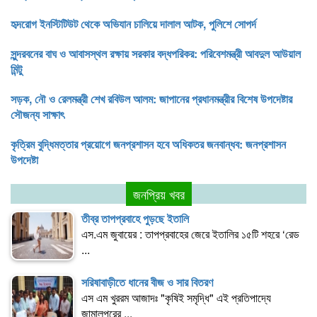
হৃদরোগ ইনস্টিটিউট থেকে অভিযান চালিয়ে দালাল আটক, পুলিশে সোপর্দ
সুন্দরবনের বাঘ ও আবাসস্থল রক্ষায় সরকার বদ্ধপরিকর: পরিবেশমন্ত্রী আবদুল আউয়াল
মিন্টু
সড়ক, নৌ ও রেলমন্ত্রী শেখ রবিউল আলম: জাপানের প্রধানমন্ত্রীর বিশেষ উপদেষ্টার
সৌজন্য সাক্ষাৎ
কৃত্রিম বুদ্ধিমত্তার প্রয়োগে জনপ্রশাসন হবে অধিকতর জনবান্ধব: জনপ্রশাসন
উপদেষ্টা
জনপ্রিয় খবর
তীব্র তাপপ্রবাহে পুড়ছে ইতালি
এস.এম জুবায়ের : তাপপ্রবাহের জেরে ইতালির ১৫টি শহরে ‘রেড
...
সরিষাবাড়ীতে ধানের বীজ ও সার বিতরণ
এস এম খুররম আজাদঃ "কৃষিই সমৃদ্ধি" এই প্রতিপাদ্যে
জামালপুরের ...