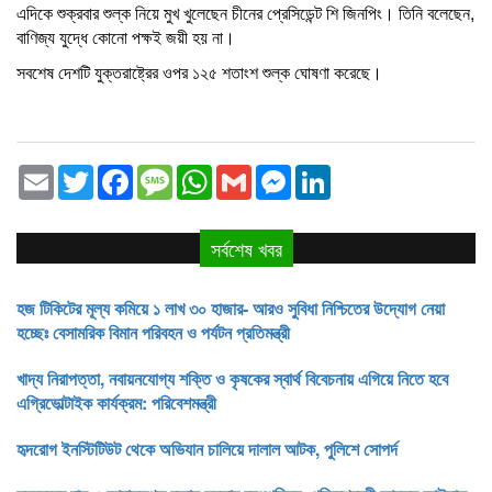
এদিকে শুক্রবার শুল্ক নিয়ে মুখ খুলেছেন চীনের প্রেসিডেন্ট শি জিনপিং। তিনি বলেছেন,
বাণিজ্য যুদ্ধে কোনো পক্ষই জয়ী হয় না।
সবশেষ দেশটি যুক্তরাষ্ট্রের ওপর ১২৫ শতাংশ শুল্ক ঘোষণা করেছে।
Email
Twitter
Facebook
Message
WhatsApp
Gmail
Messenger
LinkedIn
সর্বশেষ খবর
হজ টিকিটের মূল্য কমিয়ে ১ লাখ ৩০ হাজার- আরও সুবিধা নিশ্চিতের উদ্যোগ নেয়া
হচ্ছেঃ বেসামরিক বিমান পরিবহন ও পর্যটন প্রতিমন্ত্রী
খাদ্য নিরাপত্তা, নবায়নযোগ্য শক্তি ও কৃষকের স্বার্থ বিবেচনায় এগিয়ে নিতে হবে
এগ্রিভোল্টাইক কার্যক্রম: পরিবেশমন্ত্রী
হৃদরোগ ইনস্টিটিউট থেকে অভিযান চালিয়ে দালাল আটক, পুলিশে সোপর্দ
সুন্দরবনের বাঘ ও আবাসস্থল রক্ষায় সরকার বদ্ধপরিকর: পরিবেশমন্ত্রী আবদুল আউয়াল