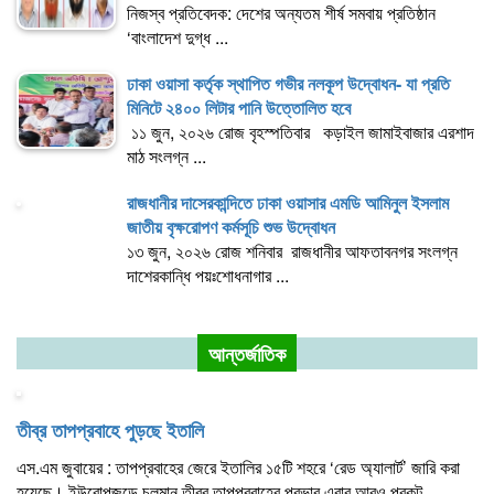
নিজস্ব প্রতিবেদক: দেশের অন্যতম শীর্ষ সমবায় প্রতিষ্ঠান
‘বাংলাদেশ দুগ্ধ ...
ঢাকা ওয়াসা কর্তৃক স্থাপিত গভীর নলকূপ উদ্বোধন- যা প্রতি
মিনিটে ২৪০০ লিটার পানি উত্তোলিত হবে
১১ জুন, ২০২৬ রোজ বৃহস্পতিবার কড়াইল জামাইবাজার এরশাদ
মাঠ সংলগ্ন ...
রাজধানীর দাসেরকান্দিতে ঢাকা ওয়াসার এমডি আমিনুল ইসলাম
জাতীয় বৃক্ষরোপণ কর্মসূচি শুভ উদ্বোধন
১৩ জুন, ২০২৬ রোজ শনিবার রাজধানীর আফতাবনগর সংলগ্ন
দাশেরকান্ধি পয়ঃশোধনাগার ...
আন্তর্জাতিক
তীব্র তাপপ্রবাহে পুড়ছে ইতালি
এস.এম জুবায়ের : তাপপ্রবাহের জেরে ইতালির ১৫টি শহরে ‘রেড অ্যালার্ট’ জারি করা
হয়েছে। ইউরোপজুড়ে চলমান তীব্র তাপপ্রবাহের প্রভাব এবার আরও প্রকট ...