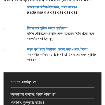
আলোচনায় রাশিয়া-ইউক্রেন, চলছে হামলাও
a sda dsa d a das das das das
চীনের সঙ্গে চুক্তি করতে চান ট্রাম্প
মার্কিন প্রেসিডেন্ট ডোনাল্ড ট্রাম্প বলেছেন, তিনি চীনের সঙ্গে
ক্রমবর্ধমান বাণিজ্য যুদ্ধ
শুল্ক স্থগিতের সিদ্ধান্ত এসেছে হৃদয় থেকে: ট্রাম্প
শুল্ক নীতি কার্যকর হওয়ার দিনই তা তিন মাসের জন্য স্থগিত
করেছেন
সম্পাদক:
নেজামুল হক
ব্যবস্থাপনা সম্পাদক:
গিয়াস উদ্দিন খান
প্রকাশক:
নুরুন্নাহার হায়াত।