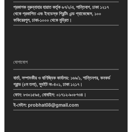
প্রকাশক নুরুন্নাহার হায়াত কর্তৃক ৬৭/২/এ, শান্তিবাগ, ঢাকা ১২১৭
থেকে প্রকাশিত এবং ইনডেস্ক প্রিন্টিং এন্ড প্যাকেজেস, ১০০
ফকিরেরপুল, ঢাকা-১০০০ থেকে মুদ্রিত।
যোগাযোগ
বার্তা, সম্পাদকীয় ও বাণিজ্যিক কার্যালয়: ১৬৯/১, শান্তিনগর, কনকর্ড
গ্রান্ড (৫ম তলা), স্যুইট নং-৪০১, ঢাকা ১২১৭।
ফোন: ৮৩০১৫৯৫, মোবাইল: ০১৭১২-৯০৮৭৩৪।
ই-মেইল: probhat08@gmail.com