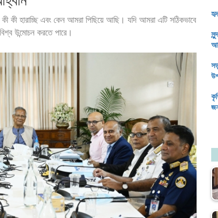
আহ্বান
কী কী হারাচ্ছি এবং কেন আমরা পিছিয়ে আছি। যদি আমরা এটি সঠিকভাবে
সু
আব
 বিশ্ব উন্মোচন করতে পারে।
সড়
উপ
কৃ
জন