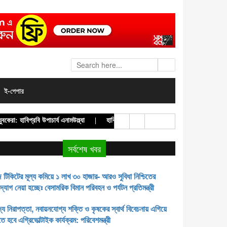
ই-পেপার
 হাবিপ্রবি উপাচার্য এনামউল্ল্যা |
হাবিপ্রবিতে জুলাই শহীদ দিবস-২০২৬ পালিত |
ব্যারিস্ট
সর্বশেষ খবর
 টিকিটের মূল্য কমিয়ে ১ লাখ ৩০ হাজার- আরও সুবিধা নিশ্চিতের
্যোগ নেয়া হচ্ছেঃ বেসামরিক বিমান পরিবহন ও পর্যটন প্রতিমন্ত্রী
দ্য নিরাপত্তা, নবায়নযোগ্য শক্তি ও কৃষকের স্বার্থ বিবেচনায় এগিয়ে
তে হবে এগ্রিভোল্টাইক কার্যক্রম: পরিবেশমন্ত্রী
দরোগ ইনস্টিটিউট থেকে অভিযান চালিয়ে দালাল আটক, পুলিশে সোপর্দ