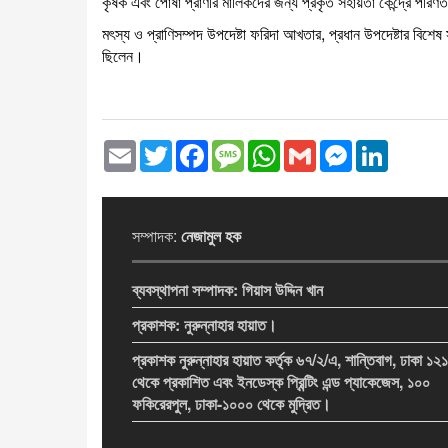
কৃষক এবং পোষা প্রাণীর মালিকদের জন্য প্রকৃত সহায়তা কেন্দ্রে পরি
মৎস্য ও প্রাণিসম্পদ উপদেষ্টা ফরিদা আখতার, প্রধান উপদেষ্টার বিশে
ছিলেন।
Email
Twitter
Facebook
Message
WhatsApp
Gmail
Messenger
LinkedI
সম্পাদক:
নেজামুল হক
ব্যবস্থাপনা সম্পাদক:
গিয়াস উদ্দিন খান
প্রকাশক:
নুরুন্নাহার হায়াত।
প্রকাশক নুরুন্নাহার হায়াত কর্তৃক ৬৭/২/এ, শান্তিবাগ, ঢাকা ১২
থেকে প্রকাশিত এবং ইনডেস্ক প্রিন্টিং এন্ড প্যাকেজেস, ১০০
ফকিরেরপুল, ঢাকা-১০০০ থেকে মুদ্রিত।