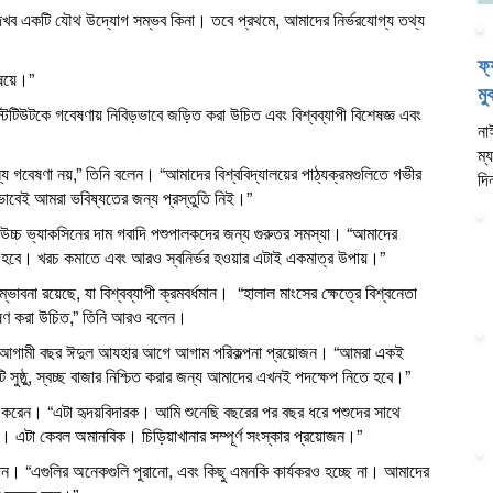
েখব একটি যৌথ উদ্যোগ সম্ভব কিনা। তবে প্রথমে, আমাদের নির্ভরযোগ্য তথ্য
ফ্
ষয়ে।”
মু
স্টিটিউটকে গবেষণায় নিবিড়ভাবে জড়িত করা উচিত এবং বিশ্বব্যাপী বিশেষজ্ঞ এবং
না
ম্
 গবেষণা নয়,” তিনি বলেন। “আমাদের বিশ্ববিদ্যালয়ের পাঠ্যক্রমগুলিতে গভীর
দি
এভাবেই আমরা ভবিষ্যতের জন্য প্রস্তুতি নিই।”
উচ্চ ভ্যাকসিনের দাম গবাদি পশুপালকদের জন্য গুরুতর সমস্যা। “আমাদের
তে হবে। খরচ কমাতে এবং আরও স্বনির্ভর হওয়ার এটাই একমাত্র উপায়।”
াবনা রয়েছে, যা বিশ্বব্যাপী ক্রমবর্ধমান। “হালাল মাংসের ক্ষেত্রে বিশ্বনেতা
বেষণ করা উচিত,” তিনি আরও বলেন।
া বলেন, আগামী বছর ঈদুল আযহার আগে আগাম পরিকল্পনা প্রয়োজন। “আমরা একই
ি সুষ্ঠু, স্বচ্ছ বাজার নিশ্চিত করার জন্য আমাদের এখনই পদক্ষেপ নিতে হবে।”
কাশ করেন। “এটা হৃদয়বিদারক। আমি শুনেছি বছরের পর বছর ধরে পশুদের সাথে
়। এটা কেবল অমানবিক। চিড়িয়াখানার সম্পূর্ণ সংস্কার প্রয়োজন।”
ান। “এগুলির অনেকগুলি পুরানো, এবং কিছু এমনকি কার্যকরও হচ্ছে না। আমাদের