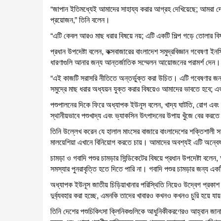
“জাপান ইতিমধ্যেই আমাদের সাহায্য করার আগ্রহ দেখিয়েছে; আমরা দ
প্রয়োজন,” তিনি বলেন।
“এটি কেবল আরও মাছ ধরার বিষয়ে নয়; এটি একটি শিল্প গড়ে তোলার বি
প্রধান উপদেষ্টা বলেন, কক্সবাজারের বাংলাদেশ সমুদ্রবিজ্ঞান গবেষণা ইন
ধারণাগুলি আনার জন্য আন্তর্জাতিক সম্মেলন আয়োজনের পরামর্শ দেন।
“এই কাজটি সরাসরি নীতিতে অন্তর্ভুক্ত করা উচিত। এটি গবেষণার জন্য
সমুদ্রে মাছ ধরার অধ্যয়ন যুক্ত করার বিষয়েও আমাদের ভাবতে হবে; 
পশুপালনের দিকে ফিরে অধ্যাপক ইউনূস বলেন, খাদ্য ঘাটতি, রোগ এবং 
স্থানীয়ভাবে পশুখাদ্য এবং ভ্যাকসিন উৎপাদনের উপায় খুঁজে বের কর
তিনি উল্লেখ করেন যে হালাল মাংসের বাজারে বাংলাদেশের শক্তিশালী সম্ভ
মালয়েশিয়া এখানে বিনিয়োগ করতে চায়। আমাদের অবশ্যই এটি অন্
চামড়া ও গবাদি পশুর চামড়ার সিন্ডিকেটের বিষয়ে প্রধান উপদেষ্ট
সমস্যার পুনরাবৃত্তি হতে দিতে পারি না। গবাদি পশুর চামড়ার জন্য একট
অধ্যাপক ইউনূস জাতীয় চিড়িয়াখানার পরিস্থিতি নিয়েও উদ্বেগ প্র
দুর্ব্যবহার করা হচ্ছে, এমনকি তাদের খাবারও কখনও কখনও চুরি হয়ে যায
তিনি দেশের পশুচিকিৎসা ক্লিনিকগুলিকে আধুনিকীকরণেরও আহ্বান জান