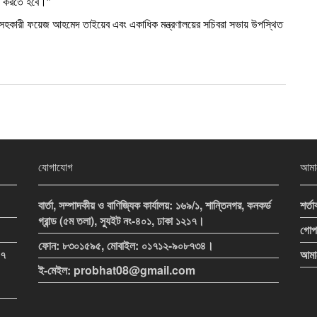
ণত করতে হবে।”
ষ সহকারী ফয়েজ আহমেদ তাইয়েব এবং একাধিক মন্ত্রণালয়ের সচিবরা সভায় উপস্থিত
n
যোগাযোগ
আমাদ
বার্তা, সম্পাদকীয় ও বাণিজ্যিক কার্যালয়: ১৬৯/১, শান্তিনগর, কনকর্ড
শর্তা
গ্রান্ড (৫ম তলা), স্যুইট নং-৪০১, ঢাকা ১২১৭।
গোপ
ফোন: ৮৩০১৫৯৫, মোবাইল: ০১৭১২-৯০৮৭৩৪।
১৭
আমাদ
ই-মেইল: probhat08@gmail.com